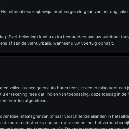
t. Het internationale rijbewijs moet vergezeld gaan van het originele 
g (Excl. belasting) kunt u extra bestuurders aan uw autohuur toe
ens af aan de verhuurbalie, wanneer u uw voertuig ophaalt.
imieten vallen kunnen geen auto huren tenzij er een toeslag voor een
 u er rekening mee dat, indien van toepassing, deze toeslag in de 
a moet worden afgerekend.
over (deel)staatsgrenzen of naar verschillende eilanden in hetzelfde
 de auto rechtstreeks contact op te nemen met het verhuurbedrijf
n en kosten van toepassing zijn. De contactgegevens van het verhu